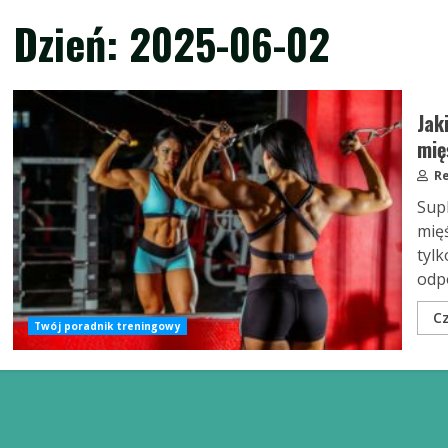
Dzień:
2025-06-02
Jak
mię
Re
Sup
mię
tylk
odpo
Cz
Twój poradnik treningowy