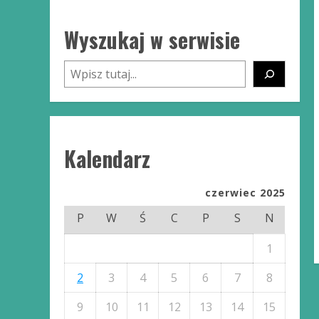
Wyszukaj w serwisie
Szukaj
Kalendarz
czerwiec 2025
P
W
Ś
C
P
S
N
1
2
3
4
5
6
7
8
9
10
11
12
13
14
15