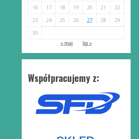
16
17
18
19
20
21
22
23
24
25
26
27
28
29
30
« maj
lip »
Współpracujemy z: